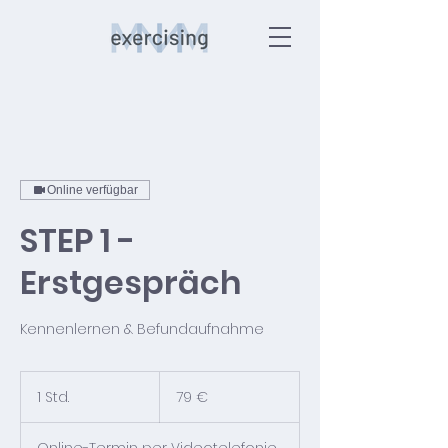
Online verfügbar
STEP 1 -
Erstgespräch
Kennenlernen & Befundaufnahme
79
Euro
1 Std.
1
79 €
S
t