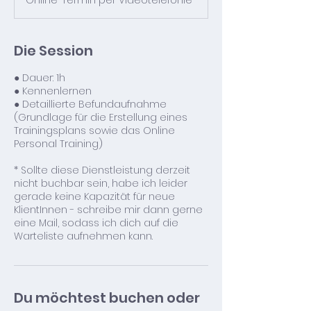
Online-Termin per Videotelefonie
d
Die Session
● Dauer: 1h
● Kennenlernen
● Detaillierte Befundaufnahme
(Grundlage für die Erstellung eines
Trainingsplans sowie das Online
Personal Training)
* Sollte diese Dienstleistung derzeit
nicht buchbar sein, habe ich leider
gerade keine Kapazität für neue
KlientInnen - schreibe mir dann gerne
eine Mail, sodass ich dich auf die
Warteliste aufnehmen kann.
Du möchtest buchen oder