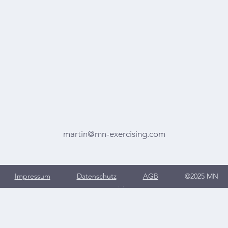
martin@mn-exercising.com
Impressum
Datenschutz
AGB
©2025 MN
exercising